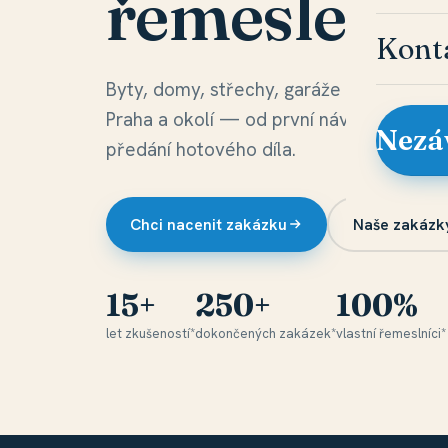
řemeslem.
Kont
Byty, domy, střechy, garáže i fasády.
Praha a okolí — od první návštěvy po
Nezá
předání hotového díla.
Chci nacenit zakázku
Naše zakázk
15+
250+
100%
let zkušeností*
dokončených zakázek*
vlastní řemeslníci*