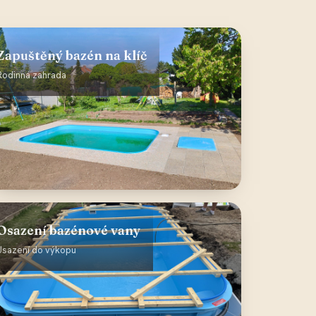
Zapuštěný bazén na klíč
Rodinná zahrada
Osazení bazénové vany
Usazení do výkopu