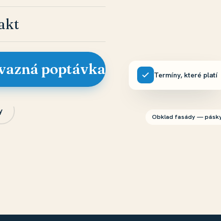
akt
vazná poptávka
Termíny, které platí
y
Obklad fasády — pásky