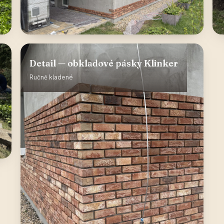
Detail — obkladové pásky Klinker
Ručně kladené