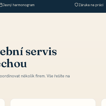
Jasný harmonogram
Záruka na práci
ební servis
echou
ordinovat několik firem. Vše řešíte na