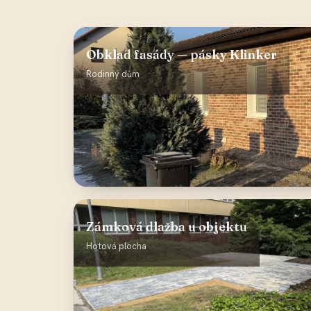
Obklad fasády — pásky Klinker
Rodinný dům
Zámková dlažba u objektu
Hotová plocha