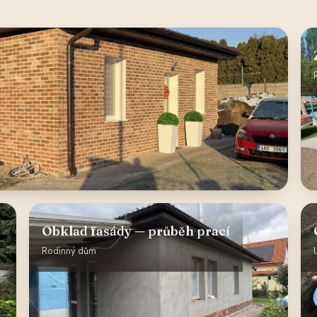
Obklad fasády — průběh prací
Rodinný dům