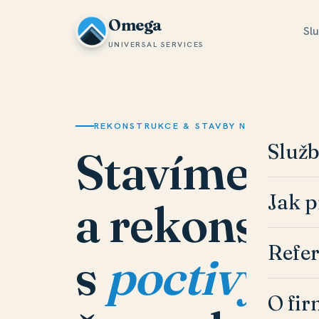
Omega
Sl
UNIVERSAL SERVICES
REKONSTRUKCE & STAVBY NA KLÍČ
Služ
Stavíme
Jak 
a rekonstr
Refe
s
poctivým
O fi