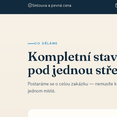
Smlouva a pevná cena
CO DĚLÁME
Kompletní stav
pod jednou stř
Postaráme se o celou zakázku — nemusíte ko
jednom místě.